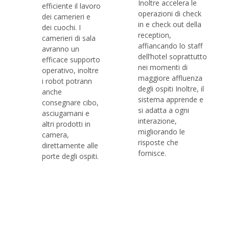
Inoltre accelera le
efficiente il lavoro
operazioni di check
dei camerieri e
in e check out della
dei cuochi. I
reception,
camerieri di sala
affiancando lo staff
avranno un
dell’hotel soprattutto
efficace supporto
nei momenti di
operativo, inoltre
maggiore affluenza
i robot potrann
degli ospiti Inoltre, il
anche
sistema apprende e
consegnare cibo,
si adatta a ogni
asciugamani e
interazione,
altri prodotti in
migliorando le
camera,
risposte che
direttamente alle
fornisce.
porte degli ospiti.