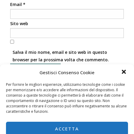
Email
*
Sito web
Salva il mio nome, email e sito web in questo
browser per la prossima volta che commento.
Gestisci Consenso Cookie
Per fornire le migliori esperienze, utilizziamo tecnologie come i cookie
per memorizzare e/o accedere alle informazioni del dispositivo. Il
consenso a queste tecnologie ci permetterà di elaborare dati come il
comportamento di navigazione o ID unici su questo sito. Non
acconsentire o ritirare il consenso può influire negativamente su alcune
caratteristiche e funzioni.
ForHORECA by International Group srl - Corso Milano 54
- Padova - P.IVA 04987810282
ACCETTA