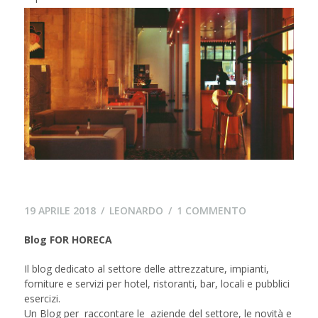
20
SU
19 APRILE 2018
LEONARDO
1 COMMENTO
AGOSTO
BLOG
Blog FOR HORECA
2018
FOR
HORECA
Il blog dedicato al settore delle attrezzature, impianti,
forniture e servizi per hotel, ristoranti, bar, locali e pubblici
esercizi.
Un Blog per raccontare le aziende del settore, le novità e