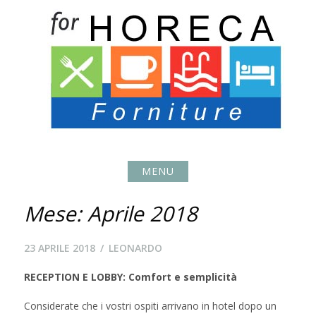
Skip
to
content
MENU
Mese:
Aprile 2018
20
23 APRILE 2018
LEONARDO
AGOSTO
RECEPTION E LOBBY: Comfort e semplicità
2018
Considerate che i vostri ospiti arrivano in hotel dopo un